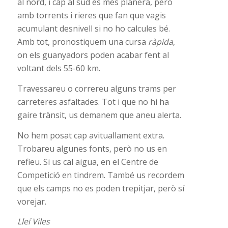
al nord, i cap al sud és més planera, però
amb torrents i rieres que fan que vagis
acumulant desnivell si no ho calcules bé.
Amb tot, pronostiquem una cursa
ràpida
,
on els guanyadors poden acabar fent al
voltant dels 55-60 km.
Travessareu o correreu alguns trams per
carreteres asfaltades. Tot i que no hi ha
gaire trànsit, us demanem que aneu alerta.
No hem posat cap avituallament extra.
Trobareu algunes fonts, però no us en
refieu. Si us cal aigua, en el Centre de
Competició en tindrem. També us recordem
que els camps no es poden trepitjar, però sí
vorejar.
Lleí Viles