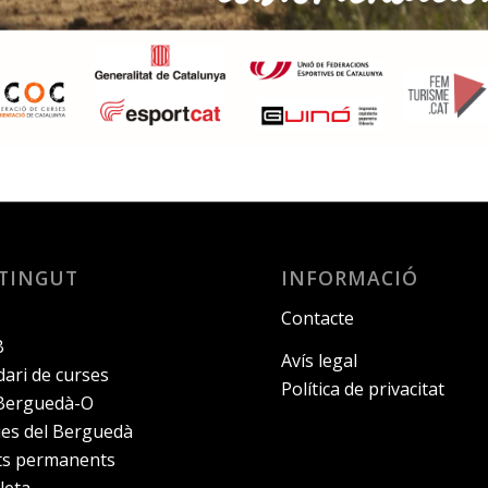
TINGUT
INFORMACIÓ
Contacte
B
Avís legal
ari de curses
Política de privacitat
 Berguedà-O
ies del Berguedà
its permanents
leta