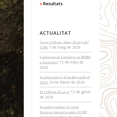
Resultats
ACTUALITAT
Cursa d’Olvan i dinar 20 anys del
COB!
7 de maig de 2026
Campionat de Catalunya de MTBO
a Santpedor!
12 de març de
2026
Ja tenim aquí la Lliga Berguedà-O
2026!
24 de febrer de 2026
El COB fem 20 anys!
12 de gener
de 2026
Ja podeu tramitar la vostra
llicència federativa amb el COB!