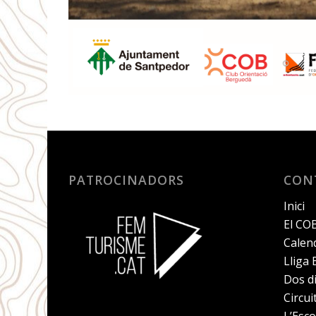
PATROCINADORS
CON
Inici
El CO
Calend
Lliga
Dos d
Circu
L’Esco