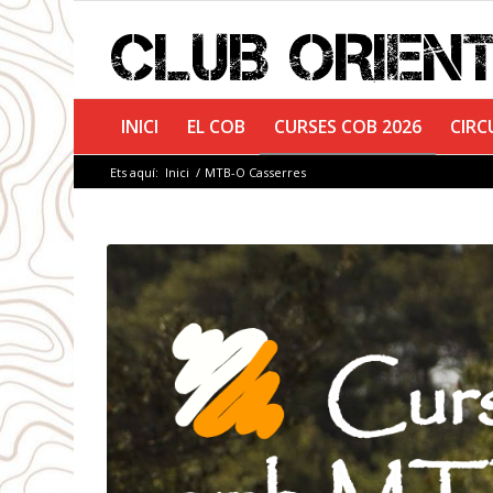
INICI
EL COB
CURSES COB 2026
CIRC
Ets aquí:
Inici
/
MTB-O Casserres