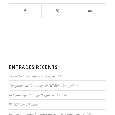
ENTRADES RECENTS
Cursa d’Olvan i dinar 20 anys del COB!
Campionat de Catalunya de MTBO a Santpedor!
Ja tenim aquí la Lliga Berguedà-O 2026!
El COB fem 20 anys!
Ja podeu tramitar la vostra llicència federativa amb el COB!