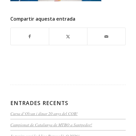
Compartir aquesta entrada
ENTRADES RECENTS
Cursa d’Olvan i dinar 20 anys del COB!
Campionat de Catalunya de MTBO a Santpedor!
Ja tenim aquí la Lliga Berguedà-O 2026!