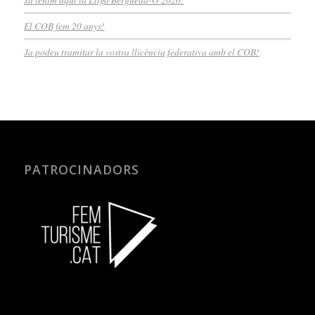
El COB fem 20 anys!
Ja podeu tramitar la vostra llicència federativa amb el COB!
PATROCINADORS