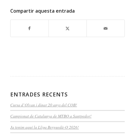
Compartir aquesta entrada
ENTRADES RECENTS
Cursa d’Olvan i dinar 20 anys del COB!
Campionat de Catalunya de MTBO a Santpedor!
Ja tenim aquí la Lliga Berguedà-O 2026!