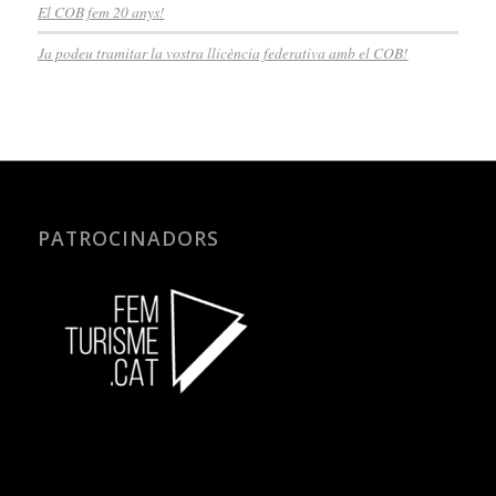
El COB fem 20 anys!
Ja podeu tramitar la vostra llicència federativa amb el COB!
PATROCINADORS