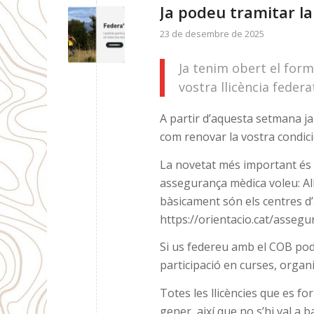
Ja podeu tramitar la
23 de desembre de 2025
Ja tenim obert el form
vostra llicència feder
A partir d’aquesta setmana ja
com renovar la vostra condici
La novetat més important és q
assegurança mèdica voleu: All
bàsicament són els centres d
https://orientacio.cat/assegu
Si us federeu amb el COB pod
participació en curses, organ
Totes les llicències que es fo
gener, així que no s’hi val a b