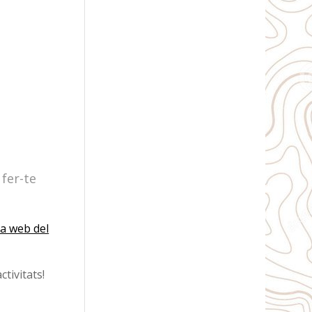
 fer-te
a web del
ctivitats!