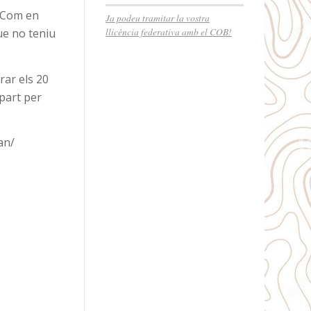
. Com en
Ja podeu tramitar la vostra
llicència federativa amb el COB!
que no teniu
rar els 20
 part per
an/