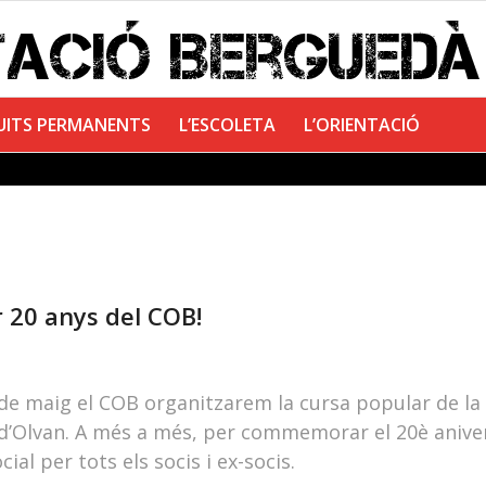
UITS PERMANENTS
L’ESCOLETA
L’ORIENTACIÓ
r 20 anys del COB!
de maig el COB organitzarem la cursa popular de la 
 d’Olvan. A més a més, per commemorar el 20è aniver
ial per tots els socis i ex-socis.