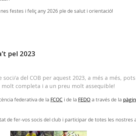
es festes i feliç any 2026 ple de salut i orientació!
a’t pel 2023
e soci/a del COB per aquest 2023, a més a més, pots
a molt completa i a un preu molt assequible!
icència federativa de la
FCOC
i de la
FEDO
a través de la
pàgin
t de fer-vos socis del club i participar de totes les nostres a