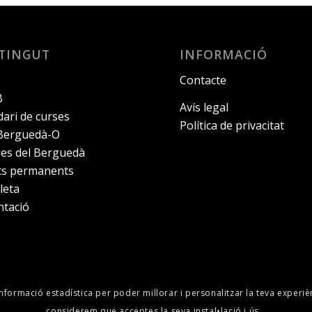
TINGUT
INFORMACIÓ
Contacte
B
Avís legal
ari de curses
Política de privacitat
 Berguedà-O
ies del Berguedà
its permanents
leta
ntació
informació estadística per poder millorar i personalitzar la teva experiè
considerem que acceptes la seva instal•lació i ús.