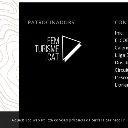
PATROCINADORS
CON
Inici
El CO
Calend
Lliga
Dos d
Circu
L’Esco
L’orie
Aquest lloc web utilitza cookies pròpies i de tercers per recollir 