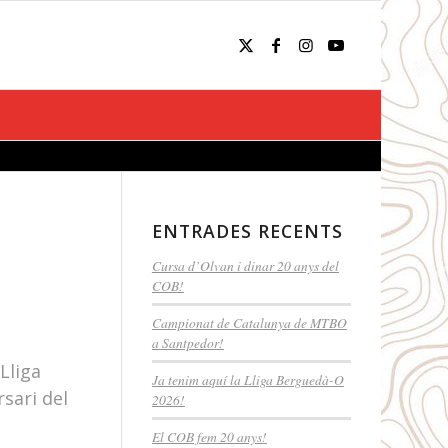
ENTRADES RECENTS
Cursa d’Olvan i dinar 20 anys del
COB!
Campionat de Catalunya de MTBO
a Santpedor!
Lliga
Ja tenim aquí la Lliga Berguedà-O
sari del
2026!
El COB fem 20 anys!