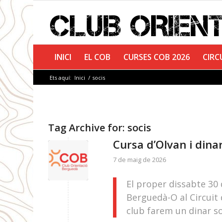
INICI
EL COB
CURSES COB 2026
CIRC
Ets aquí:
Inici
/
socis
Tag Archive for:
socis
Cursa d’Olvan i dina
7 de maig de 2026
El proper dissabte 30 
Berguedà-O al Circuit
club farem un dinar soc