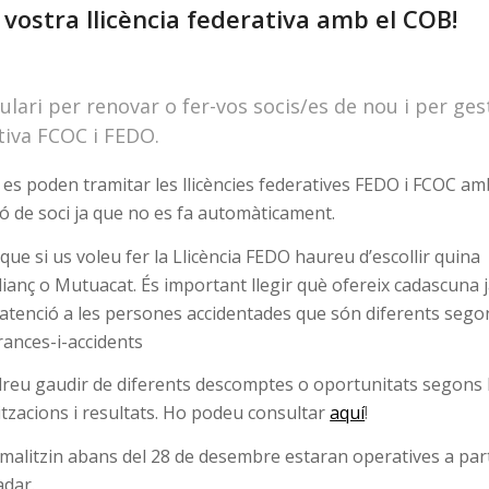
 vostra llicència federativa amb el COB!
ulari per renovar o fer-vos socis/es de nou i per ges
ativa FCOC i FEDO.
 es poden tramitar les llicències federatives FEDO i FCOC am
ó de soci ja que no es fa automàticament.
ue si us voleu fer la Llicència FEDO haureu d’escollir quina
ianç o Mutuacat. És important llegir què ofereix cadascuna 
’atenció a les persones accidentades que són diferents sego
rances-i-accidents
reu gaudir de diferents descomptes o oportunitats segons 
itzacions i resultats. Ho podeu consultar
aquí
!
rmalitzin abans del 28 de desembre estaran operatives a parti
adar.