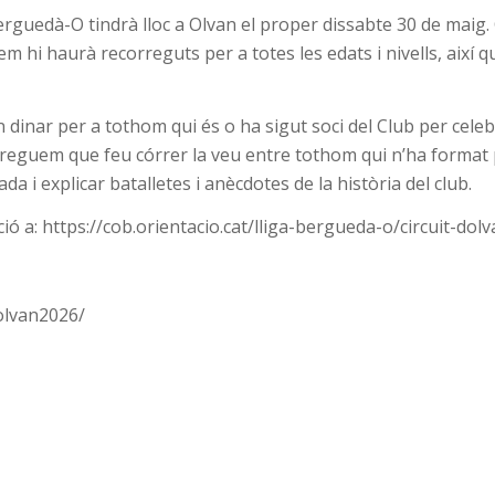
Berguedà-O tindrà lloc a Olvan el proper dissabte 30 de maig
m hi haurà recorreguts per a totes les edats i nivells, així 
 dinar per a tothom qui és o ha sigut soci del Club per celeb
s preguem que feu córrer la veu entre tothom qui n’ha format
da i explicar batalletes i anècdotes de la història del club.
ió a: https://cob.orientacio.cat/lliga-bergueda-o/circuit-dolv
/olvan2026/