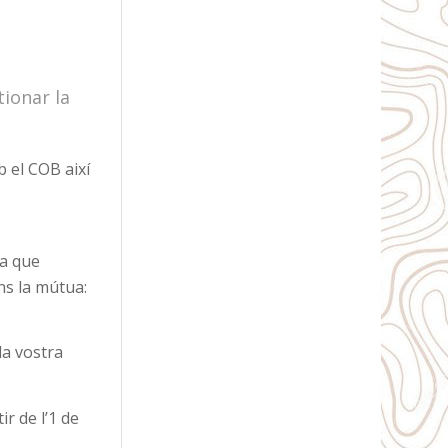
tionar la
b el COB així
ja que
ns la mútua:
la vostra
r de l’1 de