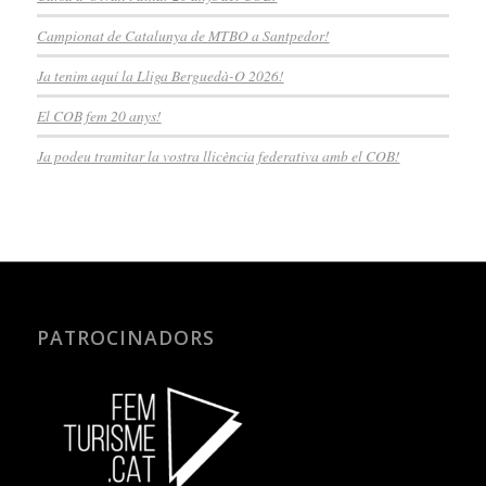
Campionat de Catalunya de MTBO a Santpedor!
Ja tenim aquí la Lliga Berguedà-O 2026!
El COB fem 20 anys!
Ja podeu tramitar la vostra llicència federativa amb el COB!
PATROCINADORS