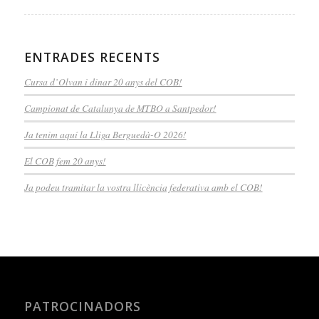
ENTRADES RECENTS
Cursa d’Olvan i dinar 20 anys del COB!
Campionat de Catalunya de MTBO a Santpedor!
Ja tenim aquí la Lliga Berguedà-O 2026!
El COB fem 20 anys!
Ja podeu tramitar la vostra llicència federativa amb el COB!
PATROCINADORS