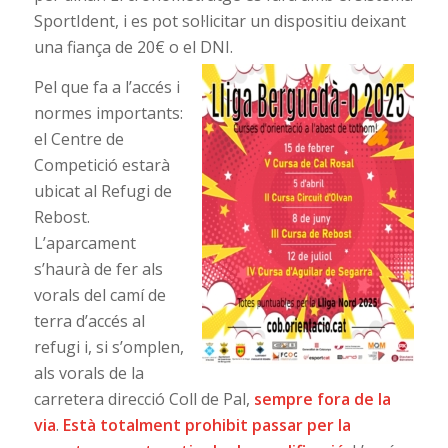
SportIdent, i es pot sol·licitar un dispositiu deixant
una fiança de 20€ o el DNI.
Pel que fa a l’accés i
normes importants:
el Centre de
Competició estarà
ubicat al Refugi de
Rebost.
L’aparcament
s’haurà de fer als
vorals del camí de
terra d’accés al
refugi i, si s’omplen,
als vorals de la
carretera direcció Coll de Pal,
sempre fora de la
via
.
Està totalment prohibit passar per la