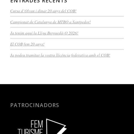
ENTRADES RECENTS
Cursa d’Olvan i dinar 20 anys del COB!
Campionat de Catalunya de MTBO a Santpedor!
Ja tenim aquí la Lliga Berguedà-O 2026!
El COB fem 20 anys!
Ja podeu tramitar la vostra llicència federativa amb el COB!
PATROCINADORS