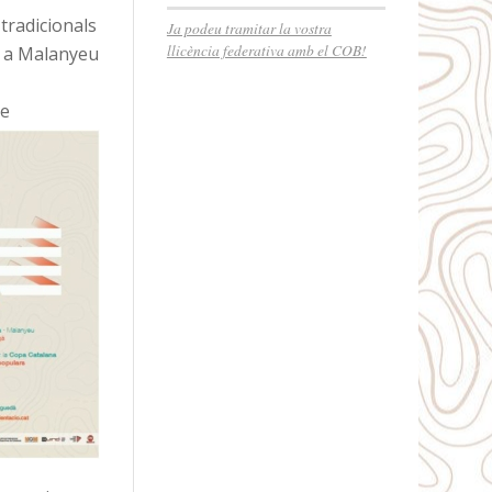
tradicionals
Ja podeu tramitar la vostra
llicència federativa amb el COB!
n a Malanyeu
de