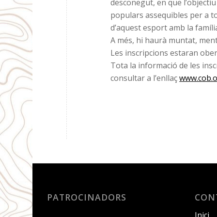
desconegut, en que l’objectiu 
populars assequibles per a tot
d’aquest esport amb la famíli
A més, hi haurà muntat, ment
Les inscripcions estaran ober
Tota la informació de les ins
consultar a l’enllaç
www.cob.or
PATROCINADORS
CON
Inici