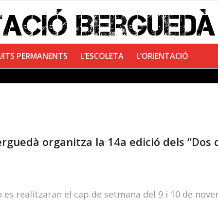
UITS PERMANENTS
L’ESCOLETA
L’ORIENTACIÓ
erguedà organitza la 14a edició dels “Dos 
ó es realitzaran el cap de setmana del 9 i 10 de nov