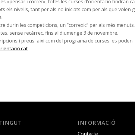
és «pensar i córrer», totes les curses d’orientació tindran c
s els nivells, tant per als no iniciats com per als que volen 
a.
re durin les competicions, un “correxic” per als més menuts.
tes, sense recàrrec, fins al diumenge 3 de novembre.
cripcions i preus, així com del programa de curses, es poden
ientació.cat
TINGUT
INFORMACIÓ
Contacte