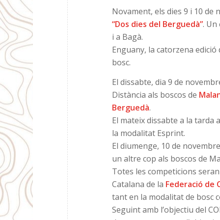
Novament, els dies 9 i 10 de
“Dos dies del Berguedà”
. Un
i a Bagà.
Enguany, la catorzena edició 
bosc.
El dissabte, dia 9 de novembre
Distància als boscos de
Mala
Berguedà
.
El mateix dissabte a la tarda 
la modalitat Esprint.
El diumenge, 10 de novembre, 
un altre cop als boscos de M
Totes les competicions seran 
Catalana de la
Federació de 
tant en la modalitat de bosc c
Seguint amb l’objectiu del CO