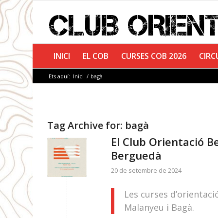
INICI
EL COB
CURSES COB 2026
CIRC
Ets aquí:
Inici
/
bagà
Tag Archive for:
bagà
El Club Orientació B
Berguedà
20 de setembre de 2024
Les curses d’orientaci
Malanyeu i Bagà.