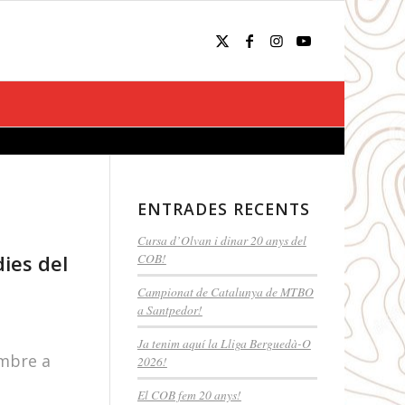
ENTRADES RECENTS
Cursa d’Olvan i dinar 20 anys del
dies del
COB!
Campionat de Catalunya de MTBO
a Santpedor!
Ja tenim aquí la Lliga Berguedà-O
embre a
2026!
El COB fem 20 anys!