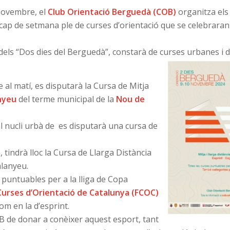
 novembre, el
Club Orientació Berguedà (COB)
organitza els 
 cap de setmana ple de curses d’orientació que se celebrara
dels “Dos dies del Berguedà”, constarà de curses urbanes i 
 al matí, es disputarà la Cursa de Mitja
nyeu
del terme municipal de la
Nou de
al nucli urbà de es disputarà una cursa de
tindrà lloc la Cursa de Llarga Distància
alanyeu.
puntuables per a la lliga de Copa
Curses d’Orientació de Catalunya (FCOC)
om en la d’esprint.
B de donar a conèixer aquest esport, tant