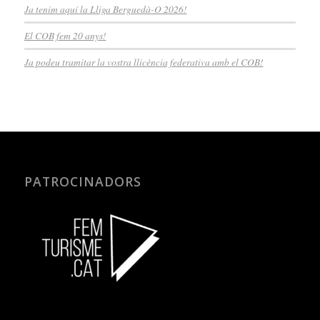
Ja tenim aquí la Lliga Berguedà-O 2026!
El COB fem 20 anys!
Ja podeu tramitar la vostra llicència federativa amb el COB!
PATROCINADORS