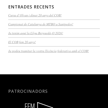
ENTRADES RECENTS
Cursa d’Olvan i dinar 20 anys del COB!
Campionat de Catalunya de MTBO a Santpedor!
Ja tenim aquí la Lliga Berguedà-O 2026!
El COB fem 20 anys!
Ja podeu tramitar la vostra llicència federativa amb el COB!
PATROCINADORS