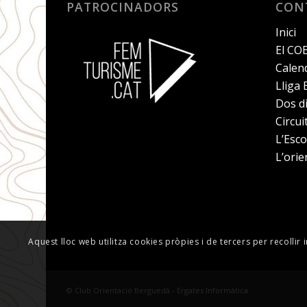
PATROCINADORS
CON
Inici
El CO
Calend
Lliga
Dos d
Circu
L’Esco
L’orie
Aquest lloc web utilitza cookies pròpies i de tercers per recollir 
© Club Orientació Berguedà -
Ergates Informàtica