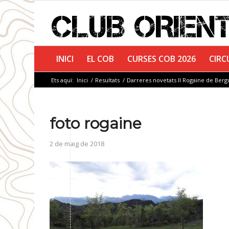
INICI
EL COB
CURSES COB 2026
CIRC
Ets aquí:
Inici
/
Resultats
/
Darreres novetats II Rogaine de Ber
foto rogaine
2 de maig de 2018