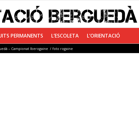
UITS PERMANENTS
L’ESCOLETA
L’ORIENTACIÓ
guedà – Campionat Iberogaine
/
foto rogaine