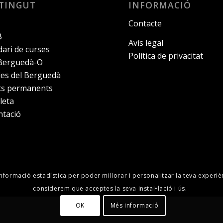
TINGUT
INFORMACIÓ
Contacte
B
Avís legal
ari de curses
Política de privacitat
 Berguedà-O
ies del Berguedà
its permanents
leta
ntació
informació estadística per poder millorar i personalitzar la teva experiè
considerem que acceptes la seva instal•lació i ús.
OK
Més informació