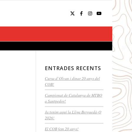
ENTRADES RECENTS
Cursa d’Olvan i dinar 20 anys del
COB!
Campionat de Catalunya de MTBO
a Santpedor!
Ja tenim aquí la Lliga Berguedà-O
2026!
El COB fem 20 anys!