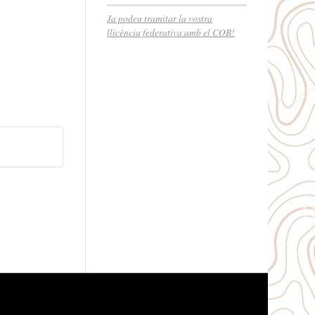
Ja podeu tramitar la vostra
llicència federativa amb el COB!