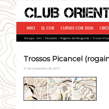
INICI
EL COB
CURSES COB 2026
CIRC
Ets aquí:
Inici
/
Resultats
/
Rogaine del Berguedà
/
Trossos Pica
Trossos Picancel (rogai
21 de novembre de 2017