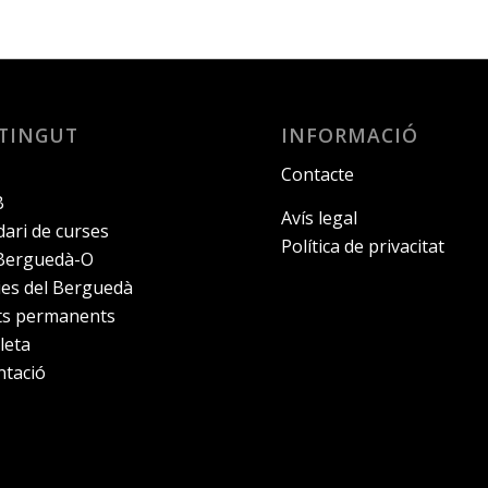
TINGUT
INFORMACIÓ
Contacte
B
Avís legal
ari de curses
Política de privacitat
 Berguedà-O
ies del Berguedà
its permanents
leta
ntació