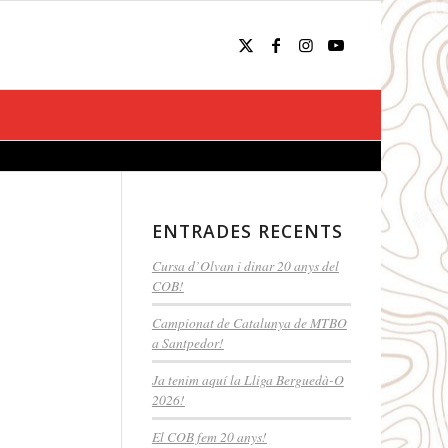
ENTRADES RECENTS
Cursa d’Olvan i dinar 20 anys del
COB!
Campionat de Catalunya de MTBO
a Santpedor!
Ja tenim aquí la Lliga Berguedà-O
2026!
El COB fem 20 anys!