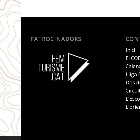
PATROCINADORS
CON
Inici
El CO
Calend
Lliga
Dos d
Circu
L’Esco
L’orie