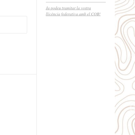
Ja podeu tramitar la vostra
llicència federativa amb el COB!