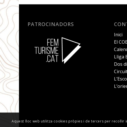
PATROCINADORS
CON
Inici
El CO
Calend
Lliga
Dos d
Circu
L’Esco
L’orie
Aquest lloc web utilitza cookies pròpies i de tercers per recollir 