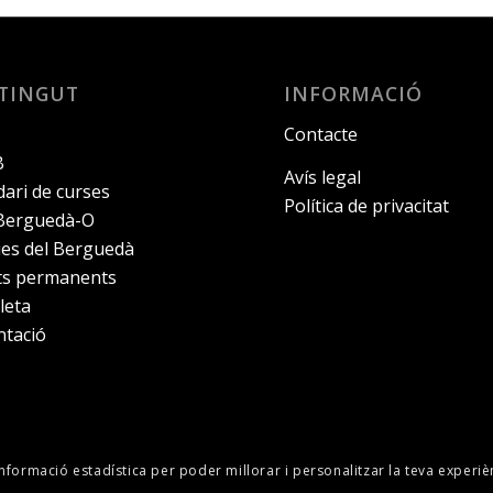
TINGUT
INFORMACIÓ
Contacte
B
Avís legal
ari de curses
Política de privacitat
 Berguedà-O
ies del Berguedà
its permanents
leta
ntació
informació estadística per poder millorar i personalitzar la teva experiè