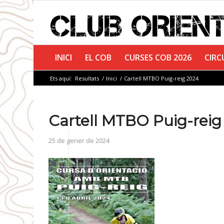
INICI
EL COB
CURSES COB 2026
CIRC
Ets aquí:
Resultats
/
Inici
/
Cartell MTBO Puig-reig 2024
Cartell MTBO Puig-reig
25 de gener de 2024