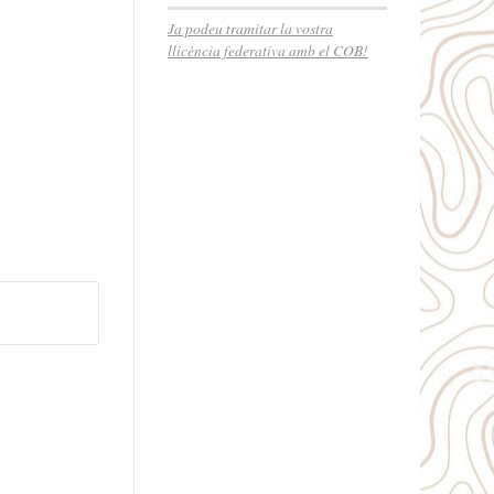
Ja podeu tramitar la vostra
llicència federativa amb el COB!