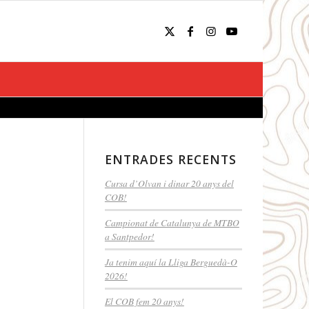
ENTRADES RECENTS
Cursa d’Olvan i dinar 20 anys del
COB!
Campionat de Catalunya de MTBO
a Santpedor!
Ja tenim aquí la Lliga Berguedà-O
2026!
El COB fem 20 anys!