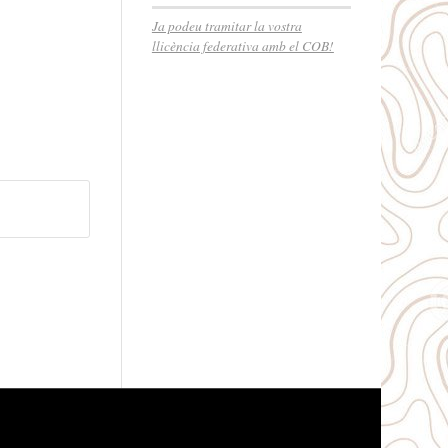
Ja podeu tramitar la vostra
llicència federativa amb el COB!