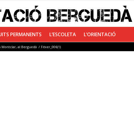
UITS PERMANENTS
L’ESCOLETA
L’ORIENTACIÓ
a Montclar, al Berguedà
/
Fitxer_006(1)