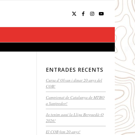
ENTRADES RECENTS
Cursa d’Olvan i dinar 20 anys del
COB!
Campionat de Catalunya de MTBO
a Santpedor!
Ja tenim aquí la Lliga Berguedà-O
2026!
El COB fem 20 anys!