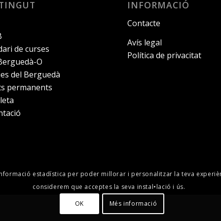
TINGUT
INFORMACIÓ
Contacte
B
Avís legal
ari de curses
Política de privacitat
 Berguedà-O
ies del Berguedà
its permanents
leta
ntació
informació estadística per poder millorar i personalitzar la teva experiè
considerem que acceptes la seva instal•lació i ús.
OK
Més informació