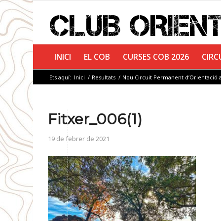
INICI
EL COB
CURSES COB 2026
CIRC
Ets aquí:
Inici
/
Resultats
/
Nou Circuit Permanent d’Orientació 
Fitxer_006(1)
19 de febrer de 2021