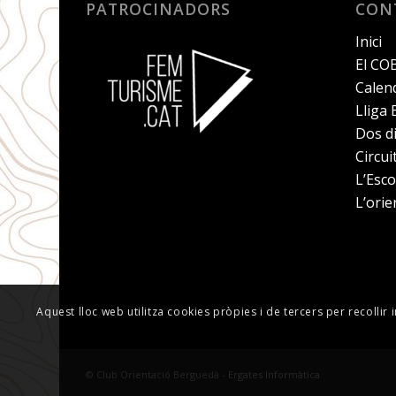
PATROCINADORS
CON
Inici
El CO
Calend
Lliga
Dos d
Circu
L’Esco
L’orie
Aquest lloc web utilitza cookies pròpies i de tercers per recollir 
© Club Orientació Berguedà -
Ergates Informàtica