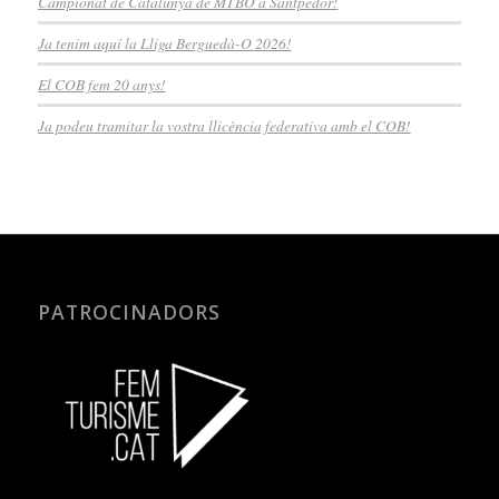
Campionat de Catalunya de MTBO a Santpedor!
Ja tenim aquí la Lliga Berguedà-O 2026!
El COB fem 20 anys!
Ja podeu tramitar la vostra llicència federativa amb el COB!
PATROCINADORS