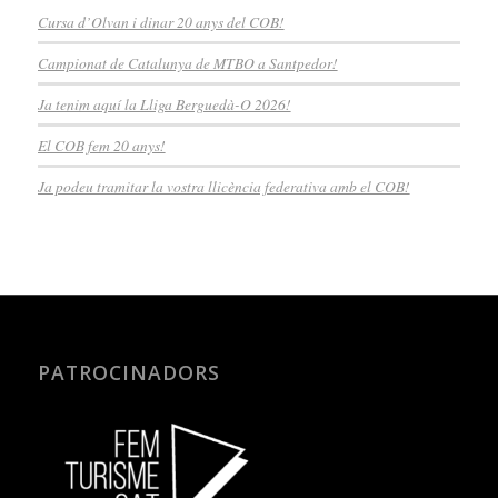
Cursa d’Olvan i dinar 20 anys del COB!
Campionat de Catalunya de MTBO a Santpedor!
Ja tenim aquí la Lliga Berguedà-O 2026!
El COB fem 20 anys!
Ja podeu tramitar la vostra llicència federativa amb el COB!
PATROCINADORS