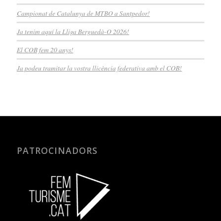
Campionat de Catalunya de MTBO a Santpedor!
Ja tenim aquí la Lliga Berguedà-O 2026!
El COB fem 20 anys!
Ja podeu tramitar la vostra llicència federativa amb el COB!
PATROCINADORS