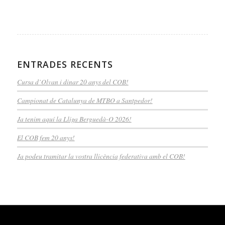
ENTRADES RECENTS
Cursa d’Olvan i dinar 20 anys del COB!
Campionat de Catalunya de MTBO a Santpedor!
Ja tenim aquí la Lliga Berguedà-O 2026!
El COB fem 20 anys!
Ja podeu tramitar la vostra llicència federativa amb el COB!