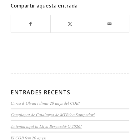
Compartir aquesta entrada
ENTRADES RECENTS
Cursa d’Olvan i dinar 20 anys del COB!
Campionat de Catalunya de MTBO a Santpedor!
Ja tenim aquí la Lliga Berguedà-O 2026!
El COB fem 20 anys!