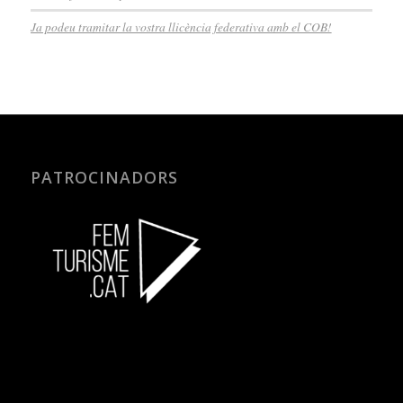
Ja podeu tramitar la vostra llicència federativa amb el COB!
PATROCINADORS