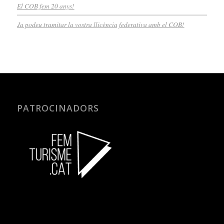
El COB fem 20 anys!
Ja podeu tramitar la vostra llicència federativa amb el COB!
PATROCINADORS