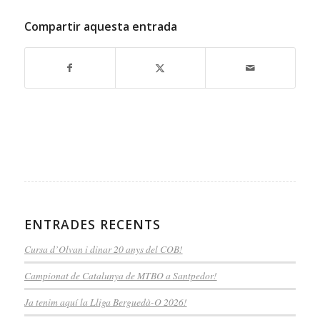
Compartir aquesta entrada
ENTRADES RECENTS
Cursa d’Olvan i dinar 20 anys del COB!
Campionat de Catalunya de MTBO a Santpedor!
Ja tenim aquí la Lliga Berguedà-O 2026!