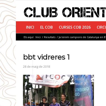
INICI
EL COB
CURSES COB 2026
CIRC
Ets aquí:
Inici
/
Resultats
/
Ja tenim campions de Catalunya en 
bbt vidreres 1
28 de maig de 2018