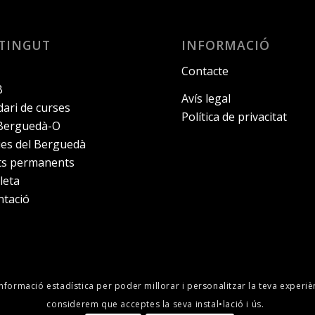
TINGUT
INFORMACIÓ
Contacte
B
Avís legal
ari de curses
Política de privacitat
 Berguedà-O
ies del Berguedà
its permanents
leta
ntació
informació estadística per poder millorar i personalitzar la teva experiè
considerem que acceptes la seva instal•lació i ús.