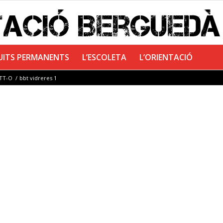
UITS PERMANENTS
L’ESCOLETA
L’ORIENTACIÓ
BTT-O
/
bbt vidreres 1