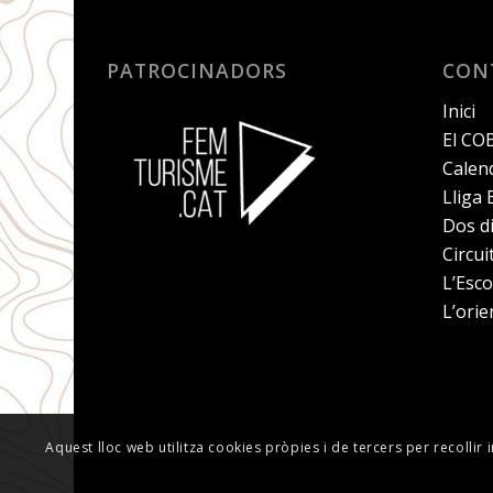
PATROCINADORS
CON
Inici
El CO
Calend
Lliga
Dos d
Circu
L’Esco
L’orie
Aquest lloc web utilitza cookies pròpies i de tercers per recollir 