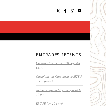
ENTRADES RECENTS
Cursa d’Olvan i dinar 20 anys del
COB!
Campionat de Catalunya de MTBO
a Santpedor!
Ja tenim aquí la Lliga Berguedà-O
2026!
El COB fem 20 anys!