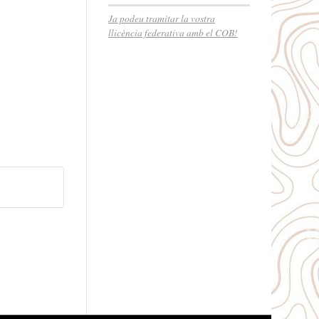
Ja podeu tramitar la vostra
llicència federativa amb el COB!