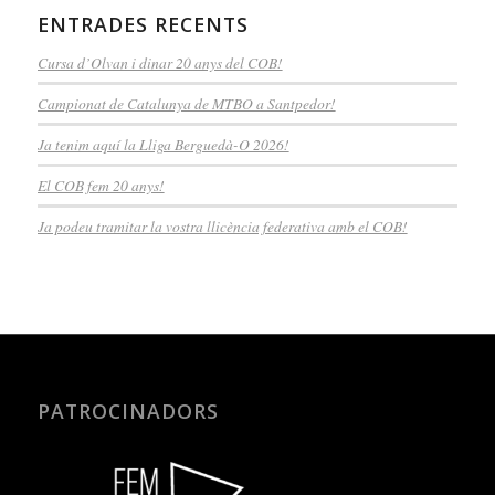
ENTRADES RECENTS
Cursa d’Olvan i dinar 20 anys del COB!
Campionat de Catalunya de MTBO a Santpedor!
Ja tenim aquí la Lliga Berguedà-O 2026!
El COB fem 20 anys!
Ja podeu tramitar la vostra llicència federativa amb el COB!
PATROCINADORS