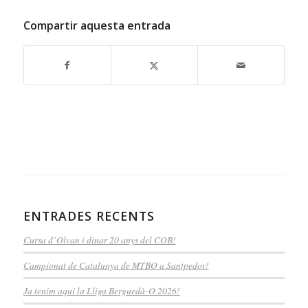
Compartir aquesta entrada
ENTRADES RECENTS
Cursa d’Olvan i dinar 20 anys del COB!
Campionat de Catalunya de MTBO a Santpedor!
Ja tenim aquí la Lliga Berguedà-O 2026!