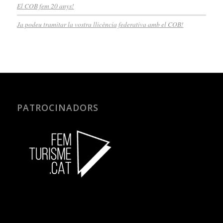
El COB fem 20 anys!
Ja podeu tramitar la vostra llicència federativa amb el COB!
PATROCINADORS