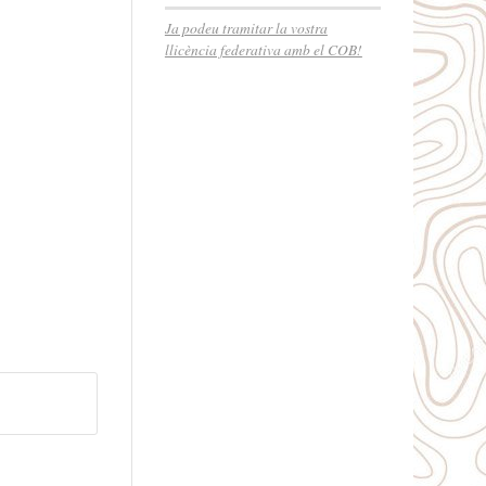
Ja podeu tramitar la vostra
llicència federativa amb el COB!