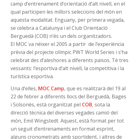
camp d’entrenament d’orientació d’alt nivell, en el
qual participen les millors seleccions del món en
aquesta modalitat. Enguany, per primera vegada,
se celebra a Catalunya i el Club Orientació
Berguedà (COB) n’és un dels organitzadors.
El MOC va néixer el 2005 a partir de l’experiència
prèvia del projecte olímpic PWT World Series i s’ha
celebrat des d’aleshores a diferents països. Té tres
vessants: l’esportiva d’alt nivell, la competitiva i la
turística esportiva.
Una d’elles,
MOC Camp
, que es realitzarà del 19 al
22 de febrer a diferents llocs del Berguedà, Bages
i Solsonès, està organitzat pel
COB
, sota la
direcció tècnica del diverses vegades camió del
món, Emil Wingstedt. Aquest, està format per tot
un seguit d’entrenaments en format esprint,
alguns cronometrats amb sportident, i altres de