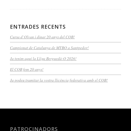
ENTRADES RECENTS
Cursa d’Olvan i dinar 20 anys del COB!
Campionat de Catalunya de MTBO a Santpedor!
Ja tenim aquí la Lliga Berguedà-O 2026!
El COB fem 20 anys!
Ja podeu tramitar la vostra llicència federativa amb el COB!
PATROCINADORS