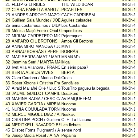
21
FELIP GILI RIBES
THE WILD BOAR
INI-3h-
22
CLARA PANELLA BARO / JORDI ARMENGOL MARTINEZ
PICAFITES
INI-3h-M
23
ANDRES ARROYO MAZORRA / CARLA ESTANYOL REGENCOS
CACHICARRIBEM
INI-3h-M
24
Guillem Sala Mundet / JOEL RUFO FRANCH / MIQUEL SALA PUJO
Aguiles calsades
INI-3h-
25
anna costarrosa rios / DIDAC JORDA
Los Costarriba
INI-3h-M
26
Mònica Maijó Ferré / Oriol Galera Rosich / JORDI LEMONCHE RAMO
Imperdibles
INI-3h-M
27
MIRIAM CARRETERO MIGUEL / GEMMA VENTURA MUSTIENES
Pajarraques
INI-3h.D
28
AMPARO GIL BROTONS
Ampa Gil Brotons
INI-3h.D
29
ANNA MIRO MANOSA / JORDI VILA ARGEMI
MIVI
INI-3h-M
30
ARNAU BORRÀS / PERE BORRÀS
BORRÀS
INI-3h-
31
MAR SERRA AMAT / MARTA ARDERIU ROS / MIRIAM SENDRA RO
M&M&M's
INI-3h.D
32
Jasmina Serri / MARTA MANRUBIA FREIXA
ikigai
INI-3h.D
33
Ivet Vila Vilanova / FRANCESC VILA BLANCH / Grau Vila Vilanova
En sèrio papa?
INI-3h-M
34
BERTA ALSIUS VIVES
BERTA
INI-3h.D
35
Clara Cardona / Marina Dalmases / Mercè Llasera
Crocs
INI-3h.D
36
Roser Xixons / Cristina Franco / Gemma Casellas
Sandàlies
INI-3h.D
37
Airald Mallafré Ollé / Lluc Sendra Molins / Albert Méndez Rams
TousTito pagueu la beguda
INI-3h-
38
JAUME GUILLOT CAMPILLO / MAR SERRA COROMINAS
Desakord
INI-3h-M
39
MARINA BADIA / CESC CASTELLET
AVIAMQUEFEM
INI-3h-M
40
XAVIER GARCIA / MIREIA GARCIA
Nucomu
INI-3h-M
41
NURIA COMULADA TORNER
Nucomu
INI-3h.D
42
MERCE MIGUEL DIAZ / ASSUMPCIO TERMENS PERARNAU
Neskak
INI-3h.D
43
CRISTINA POCH / Guillem Pujó
C. E. La Llacuna
INI-3h-M
44
MERITXELL NAVARRO BENITEZ / ESTER BENITEZ CAMPINS / AI
Les llebres
INI-3h.D
45
Elisbet Forns Puigmartí / Agnès Anton Granell / Gemma Piñol Urpí
sense nord
INI-3h.D
46
Josep Macià Roset / AINA MACIA SANTACREU
Pepaina
INI-3h-M