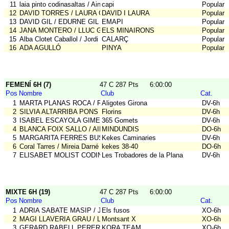
11
laia pinto codinasaltas / Ainet canyadell pinto / roger canyadell puy
capi
Popular-
12
DAVID TORRES / LAURA GUIU
DAVID I LAURA
Popular-
13
DAVID GIL / EDURNE GIL / MARI CARMEN PEDROSA
EMAPI
Popular-
14
JANA MONTERO / LLUC GRANÉ
ELS MINAIRONS
Popular-
15
Alba Clotet Caballol / Jordi Capdevila Costa
CALARÇ
Popular-
16
ADA AGULLÓ
PINYA
Popular-
FEMENÍ 6H (7)
47 C 287 Pts
6:00:00
Pos
Nombre
Club
Cat.
1
MARTA PLANAS ROCA / RAQUEL FONT LLADO
Aligotes Girona
DV-6h
2
SILVIA ALTARRIBA PONS / EVA SANTACREU JUVANY
Florins
DV-6h
3
ISABEL ESCAYOLA GIMENO / VICTORIA DIAZ MANERO
365 Gomets
DV-6h
4
BLANCA FOIX SALLO / AIDA URGELL LLUVERAS
MINDUNDIS
DO-6h
5
MARGARITA FERRES BUSQUETS / AGNES VILANOVA BOSCH / Ann
Kekes Caminaries
DV-6h
6
Coral Tarres / Mireia Darné Sellabona
kekes 38-40
DO-6h
7
ELISABET MOLIST CODINACHS / Dolo PUIG
Les Trobadores de la Plana
DV-6h
MIXTE 6H (19)
47 C 287 Pts
6:00:00
Pos
Nombre
Club
Cat.
1
ADRIA SABATE MASIP / JULIA RIUS LLETI
Els fusos
XO-6h
2
MAGI LLAVERIA GRAU / LAURA ESCOLA FERRAN
Montsant X
XO-6h
3
GERARD RABELL PERERA / NAIARA MARTINEZ BADALAMENTI
KORA TEAM
XO-6h