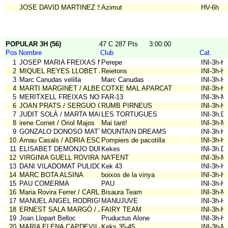
JOSE DAVID MARTINEZ SANCHEZ / RICARD BELASCOAIN GARC
Azimut
HV-6h
POPULAR 3H (56)
47 C 287 Pts
3:00:00
Pos
Nombre
Club
Cat.
1
JOSEP MARIA FREIXAS NOGUE
Perepe
INI-3h-
2
MIQUEL REYES LLOBET / Joan Reyes Llobet
Reietons
INI-3h-
3
Marc Canudas velilla
Marc Canudas
INI-3h-
4
MARTI MARGINET / ALBERT PEÑARANDA / MARTÍ CAMPRUBÍ
COTXE MAL APARCAT
INI-3h-
5
MERITXELL FREIXAS NOGUE / MARC BALLABRIGA COSTA
FAR-13
INI-3h-M
6
JOAN PRATS / SERGUO GRANADOS
RUMB PIRNEUS
INI-3h-
7
JUDIT SOLÀ / MARTA MARMI
LES TORTUGUES
INI-3h.D
8
irene Cornet / Oriol Majos
Mai tant!
INI-3h-M
9
GONZALO DONOSO MATTHEWS
MOUNTAIN DREAMS
INI-3h-
10
Arnau Casals / ADRIA ESCRICH
Pompiers de pacotilla
INI-3h-
11
ELISABET DEMONJO DURAN / ASTRID BARCONS CASADO
Kekes
INI-3h.D
12
VIRGINIA GUELL ROVIRA / JORDI ARUMI CASADEVALL
NA'FENT
INI-3h-M
13
DANI VILADOMAT PULIDO
Kek 43
INI-3h-
14
MARC BOTA ALSINA
boixos de la vinya
INI-3h-
15
PAU COMERMA
PAU
INI-3h-
16
Maria Rovira Ferrer / CARLES SALVADOR COSTA
Bisaura Team
INI-3h-M
17
MANUEL ANGEL RODRIGUEZ MOLINA
MANUJUVE
INI-3h-
18
ERNEST SALA MARGÓ / JORDI LLORENS CALVERAS
FAIRY TEAM
INI-3h-
19
Joan Llopart Belloc
Pruductus Alone
INI-3h-
20
MARIA ELENA CAPDEVILA GARCIA / XAVIER VINOLAS BOIX
Keks 35-45
INI-3h-M