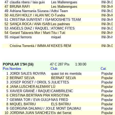
47
claudia ribera / laia guix
Les Mallerengues
INI-3h.D
47
BRUNA RAFI
Les Mallerengues
INI-3h-M
49
Adriana Narmania Siurana / Elia Maria Siurana Marina / Tsira Narmani
Adtsi Team
INI-3h.D
50
AILISH HOLLY / ALAN NICOL
O-Tundra
INI-3h-M
51
CRISTINA SUNYENT / ISAAC MUNTADES / JOAN MUNTADAS
MOOSHETS TEAM
INI-3h-M
52
SANÇA ROCA / ANA ISABEL IBAÑEZ
Les padrines
INI-3h.D
53
ANGELS DIAZ / RAQUEL SIMON
ATOMIC FITES
INI-3h.D
54
Gerard Talavera Mor / Martí Boleda Montpart
Titu i Tuti
INI-3h-
55
miquel ferrrons
miquel
INI-3h-
Cristina Torrentà / IMMA ARDERIU CAPDEVILA
KEKES REM
INI-3h.D
POPULAR 1'5H (16)
47 C 287 Pts
1:30:00
Pos
Nombre
Club
Cat.
1
JORDI SALES ROVIRA
quasi tot és mentida
Popular-
2
BERNAT SELVA
BERNAT SELVA
Popular-
3
JOSEP ROSET / ORIOL SERA
JULIETTES
Popular-
4
JANA LUSCHER ALEMANY
LÜ
Popular-
5
XAVIER GRANÉ / RAQUEL MARTINEZ
CAMBRILENC
Popular-
6
CRISTINA BERTRAN PRAT
KRISOTINA
Popular-
7
GEMMA TOR / EVA GUIJARRO
NAS FRED
Popular-
8
MIQUEL BATRIU
ELS BATRIU
Popular-
9
GEORGINA DALMAU / JORDI MONT / ABRIL MONT / ALEX MONT
LE MONT DALMAU
Popular-
10
JORDINA JUAN SANCHEZ / QUERUBIN JUAN FRAILE
Els del Serrat
Popular-