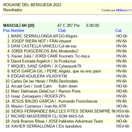
ROGAINE DEL BERGUEDA 2022
Resultados
Creado por
OEScore © 
MASCULÍ 6H (20)
47 C 287 Pts
6:00:00
Pos
Nombre
Club
Cat.
1
MARC SERRALLONGA ARQUES / ALBERT HERRERO CASAS
GO-Aligots
HO-6h
2
JOSEP RIERA NOT / FRANCESC FERRER PEREZ
vbsport
HV-6h
3
DANI CASTELLA VANCELLS / ROGER DOT CODINA
Cul-de-sac
HV-6h
4
JORDI PUIGCERCOS BALLUS / JOAN SUBIRANA ESQUIUS
Mindundis2
HV-6h
5
Xavier Julià / JORDI CAMPS PUIG
Xixonets Tic-itaca
HV-6h
6
David Estrada Argelich / Jordi Carulla Bellvehi
Pruductus
HV-6h
7
MIQUEL SANZ GABIN / JOSE MANUEL CANO TORREJON
Cyberpunk79
HV-6h
8
XEVI GARCIA GIL / PERE MONGAY MONTESO
Aligots, que no ens parin
HV-6h
9
EDGAR AGUILERA VILADOMIU / MARC CORTADA LAESKE
KTM
HV-6h
10
Carles De las Heras / PABLO CORBI VICEDO
Desfondats
HV-6h
11
Arcadi Giol / Jordi Calm
Kalm down
HO-6h
12
Marc Dalmases DelaCruz / Oleguer Vallbe Aris
Ramon Pons
HO-6h
13
Isaac Zumaquero / ROGER PUIG TOMAS
ZPs
HV-6h
14
JESUS BALDO GARCIA / JOSE RAMON FERNANDEZ PORTERO
Komando Fisiovilassar
HV-6h
15
Maurici Costansa / Ivan Aldavert
ATR
HO-6h
16
SERGI FERNANDEZ BALDELLOU / DAVID FARELL GARRIGOS
LES FITES SERAN SEMPRE NOSTRES
HSV-6h
17
RICARD MASFERRER CLARA / JOAN SANCHEZ DE LAS HERAS
SOM MAS-SA
HUV-6h
18
Jordi Bramos Ribas / JOSE PEREZ CLARA / CARLES BRAMON R
Indiketes Adventure Team
HO-6h
19
XAVIER SERRALLONGA GASCH / TONI SERRALLONGA GASCH /
Els bandolers
HSV-6h