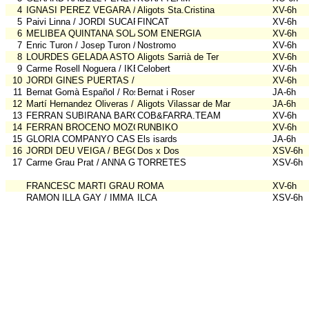
4
IGNASI PEREZ VEGARA / CRISTINA VALIENTE ORTEGO
Aligots Sta.Cristina
XV-6h
5
Paivi Linna / JORDI SUCARRATS LLOSES
FINCAT
XV-6h
6
MELIBEA QUINTANA SOLA / MIQUEL MARIMON GAMELL
SOM ENERGIA
XV-6h
7
Enric Turon / Josep Turon / Sasha Cristòfol
Nostromo
XV-6h
8
LOURDES GELADA ASTOR / JOSEP MARIA SANTIAGO GONZALE
Aligots Sarrià de Ter
XV-6h
9
Carme Rosell Noguera / IKER ASPACHS MONTCUSI
Celobert
XV-6h
10
JORDI GINES PUERTAS / MAITE TORREJON LAZARO / JORDI CR
XV-6h
11
Bernat Gomà Español / Roser ESpañol Bada
Bernat i Roser
JA-6h
12
Martí Hernandez Oliveras / Daniel Hernández Torrent
Aligots Vilassar de Mar
JA-6h
13
FERRAN SUBIRANA BARGALLO / DELFI Expósito Jurado
COB&FARRA.TEAM
XV-6h
14
FERRAN BROCENO MOZOS / IRENE IRENE LINARES ESTEBAN
RUNBIKO
XV-6h
15
GLORIA COMPANYO CASANOVAS / ROGER MACIA-ROSELL COM
Els isards
JA-6h
16
JORDI DEU VEIGA / BEGONYA ALMOR ARIAS
Dos x Dos
XSV-6h
17
Carme Grau Prat / ANNA GARRIGA SALA / PERE LLORENS CASAS / 
TORRETES
XSV-6h
FRANCESC MARTI GRAU / ANNA MARIA ROMANI CORNET
ROMA
XV-6h
RAMON ILLA GAY / IMMA CAMPS OTEGUI
ILCA
XSV-6h